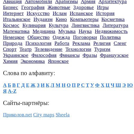
Авиация
Автомобили
Арабизмы
Армия
Архитектура
Бизнес
География
Животные
Здоровье
Игры
Интернет
Искусство
Ислам
Испанское
История
Итальянское
Иудаизм
Кино
Компьютеры
Косметика
Космос
Кулинария
Культура
Лингвистика
Литература
Математика
Медицина
Музыка
Наука
Недвижимость
Немецкое
Общество
Одежда
Поговорки
Политика
Природа
Психология
Работа
Реклама
Религия
Сленг
Спорт
Театр
Телевидение
Технологии
Туризм
Украинское
Философия
Финансы
Фразы
Французское
Химия
Экономика
Японское
Слова по алфавиту:
А
Б
В
Г
Д
Е
Ж
З
И
К
Л
М
Н
О
П
Р
С
Т
У
Ф
Х
Ц
Ч
Ш
Э
Ю
Я
A-Z
Сайты-партнёры:
Приколов.net
City maps
Sheela