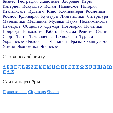
Бизнес
География
Животные
Здоровье
Игры
Интернет
Искусство
Ислам
Испанское
История
Итальянское
Иудаизм
Кино
Компьютеры
Косметика
Космос
Кулинария
Культура
Лингвистика
Литература
Математика
Медицина
Музыка
Наука
Недвижимость
Немецкое
Общество
Одежда
Поговорки
Политика
Природа
Психология
Работа
Реклама
Религия
Сленг
Спорт
Театр
Телевидение
Технологии
Туризм
Украинское
Философия
Финансы
Фразы
Французское
Химия
Экономика
Японское
Слова по алфавиту:
А
Б
В
Г
Д
Е
Ж
З
И
К
Л
М
Н
О
П
Р
С
Т
У
Ф
Х
Ц
Ч
Ш
Э
Ю
Я
A-Z
Сайты-партнёры:
Приколов.net
City maps
Sheela