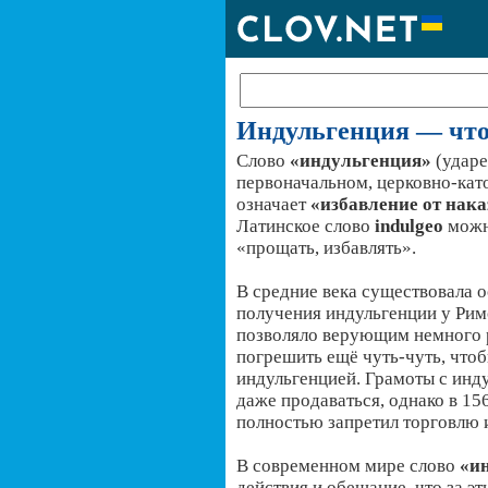
Индульгенция — что 
Слово
«индульгенция»
(ударе
первоначальном, церковно-кат
означает
«избавление от нак
Латинское слово
indulgeo
можн
«прощать, избавлять».
В средние века существовала 
получения индульгенции у Рим
позволяло верующим немного 
погрешить ещё чуть-чуть, что
индульгенцией. Грамоты с инд
даже продаваться, однако в 15
полностью запретил торговлю 
В современном мире слово
«и
действия и обещание, что за эт