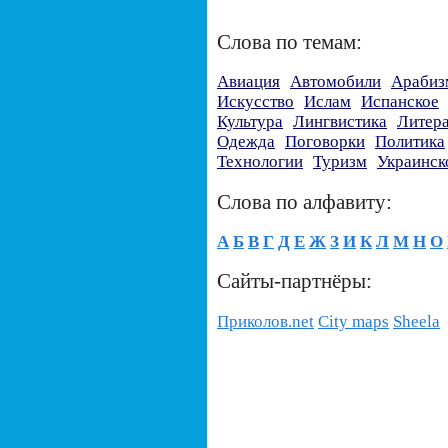
Слова по темам:
Авиация
Автомобили
Арабиз
Искусство
Ислам
Испанское
Культура
Лингвистика
Литер
Одежда
Поговорки
Политика
Технологии
Туризм
Украинск
Слова по алфавиту:
А
Б
В
Г
Д
Е
Ж
З
И
К
Л
М
Н
О
Сайты-партнёры:
Приколов.net
City maps
Sheela