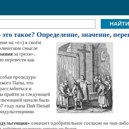
это такое? Определение, значение, пере
ние на «е») в своём
олическом смысле
азания
за грехи».
о перевести как
особая процедура
ского Папы, что
расслабиться и
бы прийти за следующей
ульгенцией начали было
67 году папа Пий Пятый
индульгенциями.
ндульгенция»
означает одобрительное согласие на чьи-либо
и действия человеку ничего не будет.