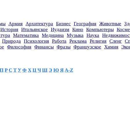
мы
Армия
Архитектура
Бизнес
География
Животные
Зд
История
Итальянское
Иудаизм
Кино
Компьютеры
Косме
атура
Математика
Медицина
Музыка
Наука
Недвижимос
Природа
Психология
Работа
Реклама
Религия
Сленг
Сп
ое
Философия
Финансы
Фразы
Французское
Химия
Эко
П
Р
С
Т
У
Ф
Х
Ц
Ч
Ш
Э
Ю
Я
A-Z