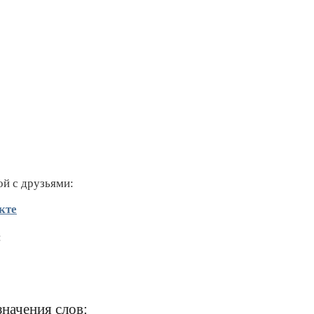
ой с друзьями:
кте
:
значения слов: