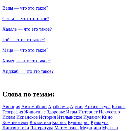
Веды — что это такое?
Секта — что это такое?
Халяль — что это такое?
Гой — что это такое?
Маца — что это такое?
Хамец — что это такое?
Хиджаб — что это такое?
Слова по темам:
Авиация
Автомобили
Арабизмы
Армия
Архитектура
Бизнес
География
Животные
Здоровье
Игры
Интернет
Искусство
Ислам
Испанское
История
Итальянское
Иудаизм
Кино
Компьютеры
Косметика
Космос
Кулинария
Культура
Лингвистика
Литература
Математика
Медицина
Музыка