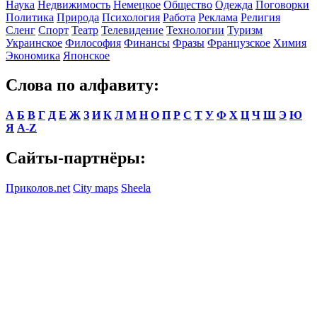
Наука
Недвижимость
Немецкое
Общество
Одежда
Поговорки
Политика
Природа
Психология
Работа
Реклама
Религия
Сленг
Спорт
Театр
Телевидение
Технологии
Туризм
Украинское
Философия
Финансы
Фразы
Французское
Химия
Экономика
Японское
Слова по алфавиту:
А
Б
В
Г
Д
Е
Ж
З
И
К
Л
М
Н
О
П
Р
С
Т
У
Ф
Х
Ц
Ч
Ш
Э
Ю
Я
A-Z
Сайты-партнёры:
Приколов.net
City maps
Sheela