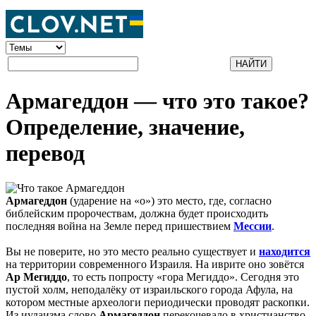
Армагеддон — что это такое?
Определение, значение,
перевод
Армагеддон
(ударение на «о») это место, где, согласно
библейским пророчествам, должна будет происходить
последняя война на Земле перед пришествием
Мессии
.
Вы не поверите, но это место реально существует и
находится
на территории современного Израиля. На иврите оно зовётся
Ар Мегиддо
, то есть попросту «гора Мегиддо». Сегодня это
пустой холм, неподалёку от израильского города Афула, на
котором местные археологи периодически проводят раскопки.
Из иудаизма слово
Армагеддон
перекочевало в христианство,