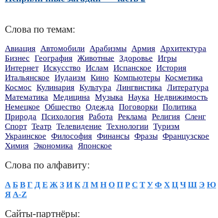
Слова по темам:
Авиация
Автомобили
Арабизмы
Армия
Архитектура
Бизнес
География
Животные
Здоровье
Игры
Интернет
Искусство
Ислам
Испанское
История
Итальянское
Иудаизм
Кино
Компьютеры
Косметика
Космос
Кулинария
Культура
Лингвистика
Литература
Математика
Медицина
Музыка
Наука
Недвижимость
Немецкое
Общество
Одежда
Поговорки
Политика
Природа
Психология
Работа
Реклама
Религия
Сленг
Спорт
Театр
Телевидение
Технологии
Туризм
Украинское
Философия
Финансы
Фразы
Французское
Химия
Экономика
Японское
Слова по алфавиту:
А
Б
В
Г
Д
Е
Ж
З
И
К
Л
М
Н
О
П
Р
С
Т
У
Ф
Х
Ц
Ч
Ш
Э
Ю
Я
A-Z
Сайты-партнёры: