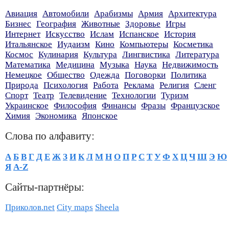
Авиация
Автомобили
Арабизмы
Армия
Архитектура
Бизнес
География
Животные
Здоровье
Игры
Интернет
Искусство
Ислам
Испанское
История
Итальянское
Иудаизм
Кино
Компьютеры
Косметика
Космос
Кулинария
Культура
Лингвистика
Литература
Математика
Медицина
Музыка
Наука
Недвижимость
Немецкое
Общество
Одежда
Поговорки
Политика
Природа
Психология
Работа
Реклама
Религия
Сленг
Спорт
Театр
Телевидение
Технологии
Туризм
Украинское
Философия
Финансы
Фразы
Французское
Химия
Экономика
Японское
Слова по алфавиту:
А
Б
В
Г
Д
Е
Ж
З
И
К
Л
М
Н
О
П
Р
С
Т
У
Ф
Х
Ц
Ч
Ш
Э
Ю
Я
A-Z
Сайты-партнёры:
Приколов.net
City maps
Sheela