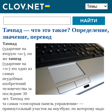
Тачпад — что это такое? Определение,
значение, перевод
Тачпад
(ударение на
вторую «а»), он
же
тачпэд
(ударение на
«э») это одно из
самых
неудобных
изобретений
человечества за
последние 30
лет. Тачпад это
та самая «сенсорная панель управления» —
прямоугольный участок на ноутбуке, по которому надо