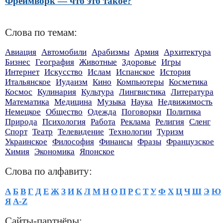
Фреймворк — что это такое?
Слова по темам:
Авиация
Автомобили
Арабизмы
Армия
Архитектура
Бизнес
География
Животные
Здоровье
Игры
Интернет
Искусство
Ислам
Испанское
История
Итальянское
Иудаизм
Кино
Компьютеры
Косметика
Космос
Кулинария
Культура
Лингвистика
Литература
Математика
Медицина
Музыка
Наука
Недвижимость
Немецкое
Общество
Одежда
Поговорки
Политика
Природа
Психология
Работа
Реклама
Религия
Сленг
Спорт
Театр
Телевидение
Технологии
Туризм
Украинское
Философия
Финансы
Фразы
Французское
Химия
Экономика
Японское
Слова по алфавиту:
А
Б
В
Г
Д
Е
Ж
З
И
К
Л
М
Н
О
П
Р
С
Т
У
Ф
Х
Ц
Ч
Ш
Э
Ю
Я
A-Z
Сайты-партнёры: