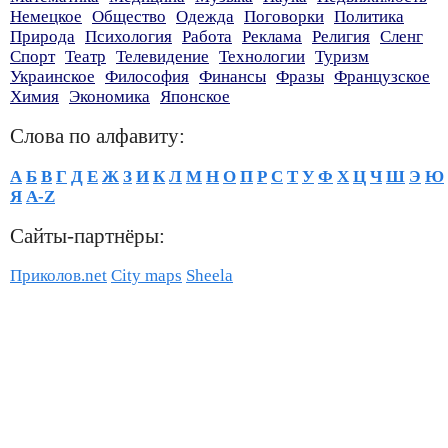
Немецкое
Общество
Одежда
Поговорки
Политика
Природа
Психология
Работа
Реклама
Религия
Сленг
Спорт
Театр
Телевидение
Технологии
Туризм
Украинское
Философия
Финансы
Фразы
Французское
Химия
Экономика
Японское
Слова по алфавиту:
А
Б
В
Г
Д
Е
Ж
З
И
К
Л
М
Н
О
П
Р
С
Т
У
Ф
Х
Ц
Ч
Ш
Э
Ю
Я
A-Z
Сайты-партнёры:
Приколов.net
City maps
Sheela