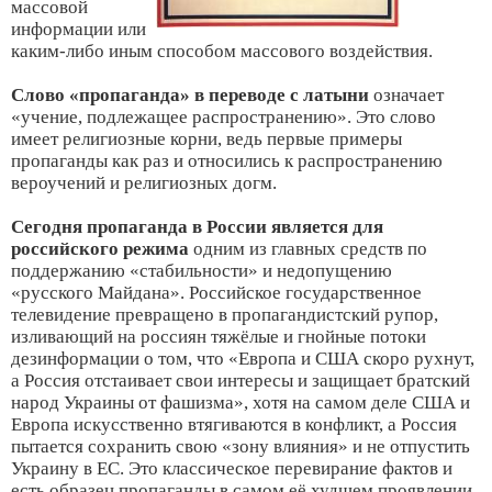
массовой
информации или
каким-либо иным способом массового воздействия.
Слово «пропаганда» в переводе с латыни
означает
«учение, подлежащее распространению». Это слово
имеет религиозные корни, ведь первые примеры
пропаганды как раз и относились к распространению
вероучений и религиозных догм.
Сегодня пропаганда в России является для
российского режима
одним из главных средств по
поддержанию «стабильности» и недопущению
«русского Майдана». Российское государственное
телевидение превращено в пропагандистский рупор,
изливающий на россиян тяжёлые и гнойные потоки
дезинформации о том, что «Европа и США скоро рухнут,
а Россия отстаивает свои интересы и защищает братский
народ Украины от фашизма», хотя на самом деле США и
Европа искусственно втягиваются в конфликт, а Россия
пытается сохранить свою «зону влияния» и не отпустить
Украину в ЕС. Это классическое перевирание фактов и
есть образец пропаганды в самом её худшем проявлении.