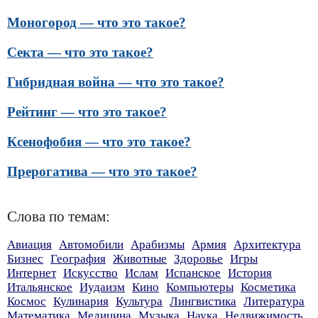
Моногород — что это такое?
Секта — что это такое?
Гибридная война — что это такое?
Рейтинг — что это такое?
Ксенофобия — что это такое?
Прерогатива — что это такое?
Слова по темам:
Авиация
Автомобили
Арабизмы
Армия
Архитектура
Бизнес
География
Животные
Здоровье
Игры
Интернет
Искусство
Ислам
Испанское
История
Итальянское
Иудаизм
Кино
Компьютеры
Косметика
Космос
Кулинария
Культура
Лингвистика
Литература
Математика
Медицина
Музыка
Наука
Недвижимость