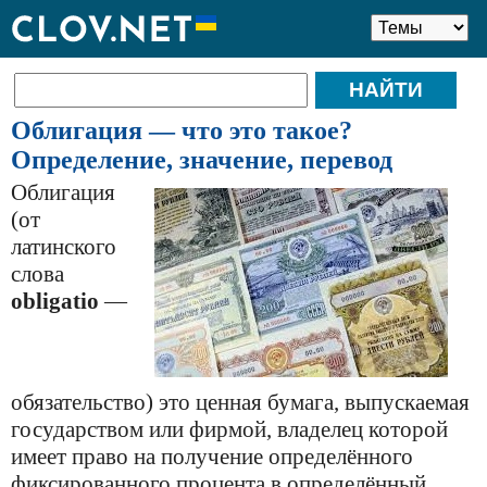
Облигация — что это такое?
Определение, значение, перевод
Облигация
(от
латинского
слова
obligatio
—
обязательство) это ценная бумага, выпускаемая
государством или фирмой, владелец которой
имеет право на получение определённого
фиксированного процента в определённый