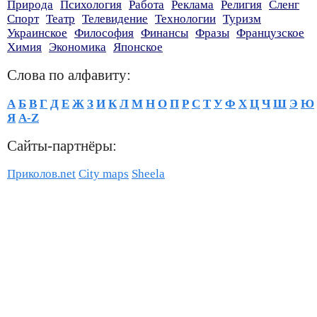
Природа
Психология
Работа
Реклама
Религия
Сленг
Спорт
Театр
Телевидение
Технологии
Туризм
Украинское
Философия
Финансы
Фразы
Французское
Химия
Экономика
Японское
Слова по алфавиту:
А
Б
В
Г
Д
Е
Ж
З
И
К
Л
М
Н
О
П
Р
С
Т
У
Ф
Х
Ц
Ч
Ш
Э
Ю
Я
A-Z
Сайты-партнёры:
Приколов.net
City maps
Sheela