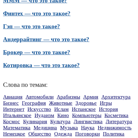
МММ — что это такое?
Финтех — что это такое?
Гэп — что это такое?
Андеррайтинг — что это такое?
Брокер — что это такое?
Котировка — что это такое?
Слова по темам:
Авиация
Автомобили
Арабизмы
Армия
Архитектура
Бизнес
География
Животные
Здоровье
Игры
Интернет
Искусство
Ислам
Испанское
История
Итальянское
Иудаизм
Кино
Компьютеры
Косметика
Космос
Кулинария
Культура
Лингвистика
Литература
Математика
Медицина
Музыка
Наука
Недвижимость
Немецкое
Общество
Одежда
Поговорки
Политика