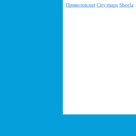
Приколов.net
City maps
Sheela