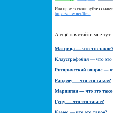
Или просто скопируйте ссылку
https://clov.net/lime
А ещё почитайте мне тут 
Матрица — что это такое
Клаустрофобия — что это
Риторический вопрос — чт
Рандеву — что это такое?
Марципан — что это тако
Гуру — что это такое?
Камео — что это такое?