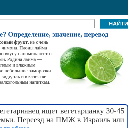
е? Определение, значение, перевод
совый фрукт
, не очень
 лимона. Плоды лайма
по вкусу напоминают тот
лый. Родина лайма —
тёплым и влажным
же небольшие заморозки.
виде, так и в качестве
езалкогольным напиткам.
егетарианец ищет вегетарианку 30-45
семьи. Переезд на ПМЖ в Израиль или