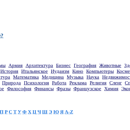
е?
мы
Армия
Архитектура
Бизнес
География
Животные
Зд
История
Итальянское
Иудаизм
Кино
Компьютеры
Косме
атура
Математика
Медицина
Музыка
Наука
Недвижимос
Природа
Психология
Работа
Реклама
Религия
Сленг
Сп
ое
Философия
Финансы
Фразы
Французское
Химия
Эко
П
Р
С
Т
У
Ф
Х
Ц
Ч
Ш
Э
Ю
Я
A-Z