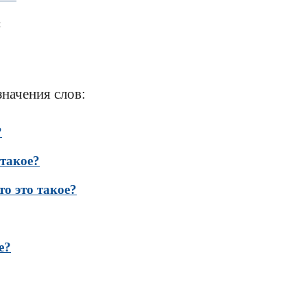
:
значения слов:
?
 такое?
о это такое?
е?