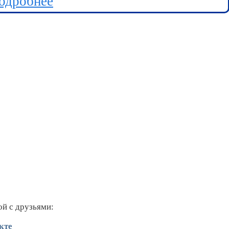
одробнее
ой с друзьями:
кте