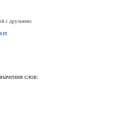
ой с друзьями:
кте
:
значения слов: