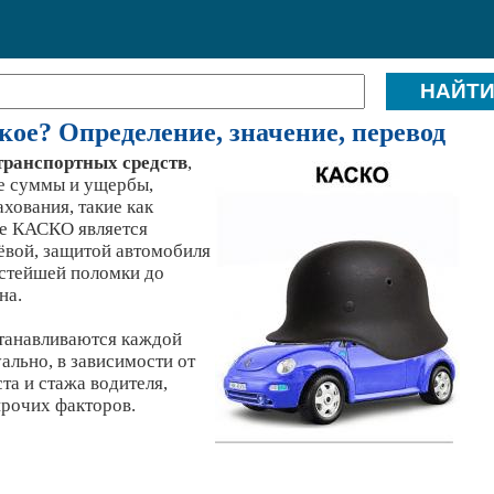
ое? Определение, значение, перевод
транспортных средств
,
е суммы и ущербы,
хования, такие как
ие КАСКО является
ёвой, защитой автомобиля
остейшей поломки до
на.
танавливаются каждой
ально, в зависимости от
та и стажа водителя,
прочих факторов.