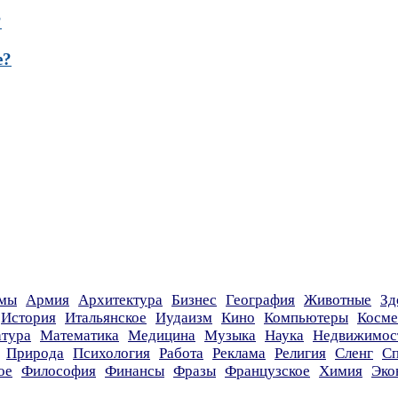
?
е?
мы
Армия
Архитектура
Бизнес
География
Животные
Зд
История
Итальянское
Иудаизм
Кино
Компьютеры
Косме
атура
Математика
Медицина
Музыка
Наука
Недвижимос
Природа
Психология
Работа
Реклама
Религия
Сленг
Сп
ое
Философия
Финансы
Фразы
Французское
Химия
Эко