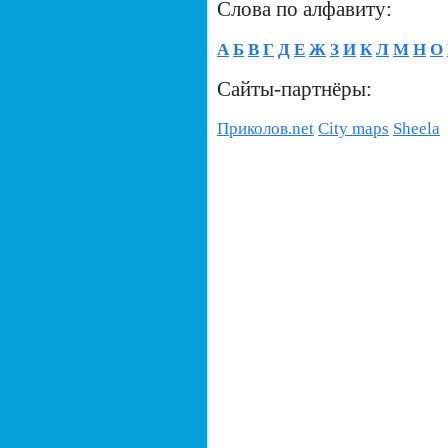
Слова по алфавиту:
А
Б
В
Г
Д
Е
Ж
З
И
К
Л
М
Н
О
Сайты-партнёры:
Приколов.net
City maps
Sheela