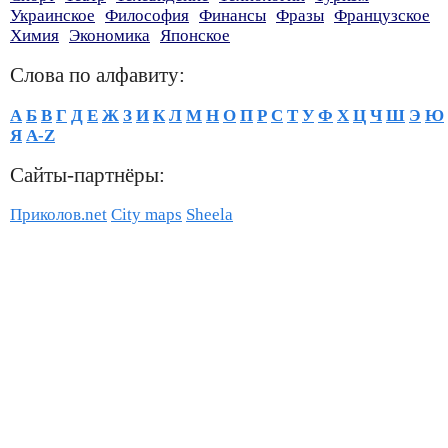
Украинское
Философия
Финансы
Фразы
Французское
Химия
Экономика
Японское
Слова по алфавиту:
А
Б
В
Г
Д
Е
Ж
З
И
К
Л
М
Н
О
П
Р
С
Т
У
Ф
Х
Ц
Ч
Ш
Э
Ю
Я
A-Z
Сайты-партнёры:
Приколов.net
City maps
Sheela