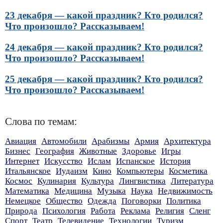
23 декабря — какой праздник? Кто родился?
Что произошло? Рассказываем!
24 декабря — какой праздник? Кто родился?
Что произошло? Рассказываем!
25 декабря — какой праздник? Кто родился?
Что произошло? Рассказываем!
Слова по темам:
Авиация
Автомобили
Арабизмы
Армия
Архитектура
Бизнес
География
Животные
Здоровье
Игры
Интернет
Искусство
Ислам
Испанское
История
Итальянское
Иудаизм
Кино
Компьютеры
Косметика
Космос
Кулинария
Культура
Лингвистика
Литература
Математика
Медицина
Музыка
Наука
Недвижимость
Немецкое
Общество
Одежда
Поговорки
Политика
Природа
Психология
Работа
Реклама
Религия
Сленг
Спорт
Театр
Телевидение
Технологии
Туризм