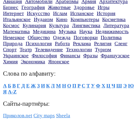
Авиация
Автомобили
Арабизмы
Армия
Архитектура
Бизнес
География
Животные
Здоровье
Игры
Интернет
Искусство
Ислам
Испанское
История
Итальянское
Иудаизм
Кино
Компьютеры
Косметика
Космос
Кулинария
Культура
Лингвистика
Литература
Математика
Медицина
Музыка
Наука
Недвижимость
Немецкое
Общество
Одежда
Поговорки
Политика
Природа
Психология
Работа
Реклама
Религия
Сленг
Спорт
Театр
Телевидение
Технологии
Туризм
Украинское
Философия
Финансы
Фразы
Французское
Химия
Экономика
Японское
Слова по алфавиту:
А
Б
В
Г
Д
Е
Ж
З
И
К
Л
М
Н
О
П
Р
С
Т
У
Ф
Х
Ц
Ч
Ш
Э
Ю
Я
A-Z
Сайты-партнёры:
Приколов.net
City maps
Sheela