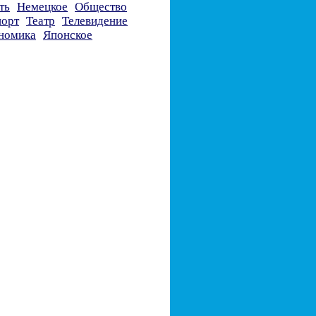
ть
Немецкое
Общество
орт
Театр
Телевидение
номика
Японское