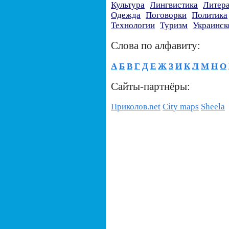
Культура
Лингвистика
Литер
Одежда
Поговорки
Политика
Технологии
Туризм
Украинск
Слова по алфавиту:
А
Б
В
Г
Д
Е
Ж
З
И
К
Л
М
Н
О
Сайты-партнёры:
Приколов.net
City maps
Sheela