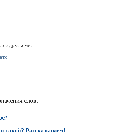
ой с друзьями:
кте
:
значения слов:
ое?
то такой? Рассказываем!