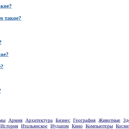
акое?
о такое?
?
кое?
е?
?
мы
Армия
Архитектура
Бизнес
География
Животные
Зд
История
Итальянское
Иудаизм
Кино
Компьютеры
Косме