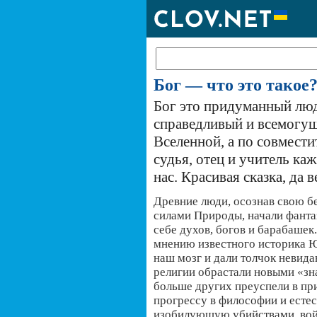
Бог — что это такое?
Бог это придуманный лю
справедливый и всемогу
Вселенной, а по совмести
судья, отец и учитель ка
нас. Красивая сказка, да 
Древние люди, осознав свою 
силами Природы, начали фанта
себе духов, богов и барабашек
мнению известного историка Ю
наш мозг и дали толчок невид
религии обрастали новыми «зна
больше других преуспели в пр
прогрессу в философии и есте
изобилующую убийствами, войн