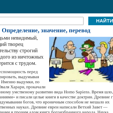
 Определение, значение, перевод
дьми невидимый,
щий творец
тельству строгий
ждого из ничтожных
верится с трудом.
беспомощность перед
зировать, выдумывая
. Именно выдумки, по
валя Харари, прокачали
анному умственому развитию вида Homo Sapiens. Время шло,
ниями» и писали целые книги в качестве доктрин. Древние 
идумывании богов, что ироничным способом не мешало их
ственных науках. Древние евреи написали Ветхий Завет —
ами и прочим адом книгу богоизбранного народа. Наука,