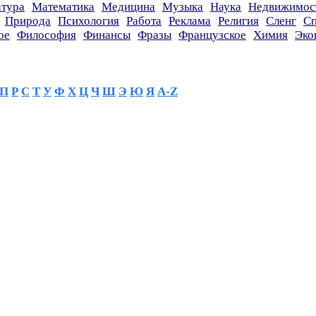
атура
Математика
Медицина
Музыка
Наука
Недвижимос
Природа
Психология
Работа
Реклама
Религия
Сленг
Сп
ое
Философия
Финансы
Фразы
Французское
Химия
Эко
П
Р
С
Т
У
Ф
Х
Ц
Ч
Ш
Э
Ю
Я
A-Z