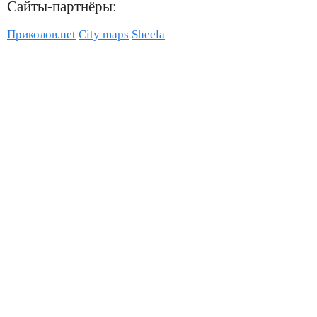
Сайты-партнёры:
Приколов.net
City maps
Sheela