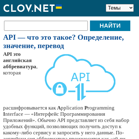
API — что это такое? Определение,
значение, перевод
API это
английская
аббревиатура
,
которая
расшифровывается как
A
pplication
P
rogramming
I
nterface — «Интерфейс Программирования
Приложений». Обычно API представляет из себя набор
удобных функций, позволяющих получить доступ к
какому-либо сервису и запросить у него данные. По-
английски сия аббревиатура произносится как «эй-пи-