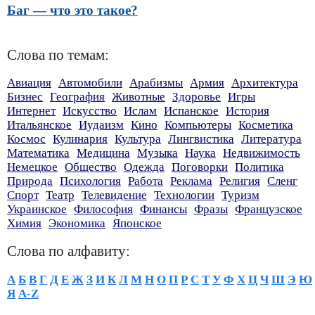
Баг — что это такое?
Слова по темам:
Авиация
Автомобили
Арабизмы
Армия
Архитектура
Бизнес
География
Животные
Здоровье
Игры
Интернет
Искусство
Ислам
Испанское
История
Итальянское
Иудаизм
Кино
Компьютеры
Косметика
Космос
Кулинария
Культура
Лингвистика
Литература
Математика
Медицина
Музыка
Наука
Недвижимость
Немецкое
Общество
Одежда
Поговорки
Политика
Природа
Психология
Работа
Реклама
Религия
Сленг
Спорт
Театр
Телевидение
Технологии
Туризм
Украинское
Философия
Финансы
Фразы
Французское
Химия
Экономика
Японское
Слова по алфавиту:
А
Б
В
Г
Д
Е
Ж
З
И
К
Л
М
Н
О
П
Р
С
Т
У
Ф
Х
Ц
Ч
Ш
Э
Ю
Я
A-Z