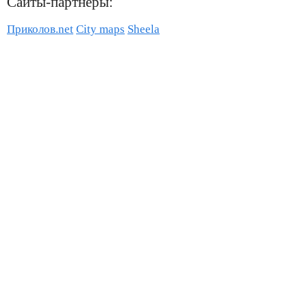
Сайты-партнёры:
Приколов.net
City maps
Sheela