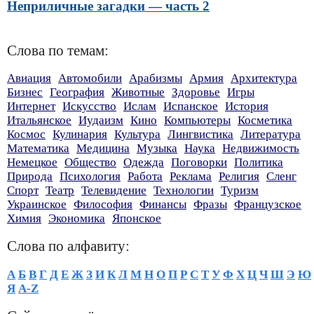
Неприличные загадки — часть 2
Слова по темам:
Авиация
Автомобили
Арабизмы
Армия
Архитектура
Бизнес
География
Животные
Здоровье
Игры
Интернет
Искусство
Ислам
Испанское
История
Итальянское
Иудаизм
Кино
Компьютеры
Косметика
Космос
Кулинария
Культура
Лингвистика
Литература
Математика
Медицина
Музыка
Наука
Недвижимость
Немецкое
Общество
Одежда
Поговорки
Политика
Природа
Психология
Работа
Реклама
Религия
Сленг
Спорт
Театр
Телевидение
Технологии
Туризм
Украинское
Философия
Финансы
Фразы
Французское
Химия
Экономика
Японское
Слова по алфавиту:
А
Б
В
Г
Д
Е
Ж
З
И
К
Л
М
Н
О
П
Р
С
Т
У
Ф
Х
Ц
Ч
Ш
Э
Ю
Я
A-Z