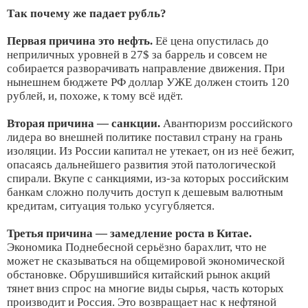
Так почему же падает рубль?
Первая причина это нефть.
Её цена опустилась до
неприличных уровней в 27$ за баррель и совсем не
собирается разворачивать направление движения. При
нынешнем бюджете РФ доллар УЖЕ должен стоить 120
рублей, и, похоже, к тому всё идёт.
Вторая причина — санкции.
Авантюризм российского
лидера во внешней политике поставил страну на грань
изоляции. Из России капитал не утекает, он из неё бежит,
опасаясь дальнейшего развития этой патологической
спирали. Вкупе с санкциями, из-за которых российским
банкам сложно получить доступ к дешевым валютным
кредитам, ситуация только усугубляется.
Третья причина — замедление роста в Китае.
Экономика Поднебесной серьёзно барахлит, что не
может не сказываться на общемировой экономической
обстановке. Обрушившийся китайский рынок акций
тянет вниз спрос на многие виды сырья, часть которых
производит и Россия. Это возвращает нас к нефтяной