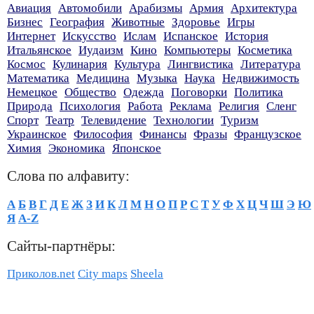
Авиация
Автомобили
Арабизмы
Армия
Архитектура
Бизнес
География
Животные
Здоровье
Игры
Интернет
Искусство
Ислам
Испанское
История
Итальянское
Иудаизм
Кино
Компьютеры
Косметика
Космос
Кулинария
Культура
Лингвистика
Литература
Математика
Медицина
Музыка
Наука
Недвижимость
Немецкое
Общество
Одежда
Поговорки
Политика
Природа
Психология
Работа
Реклама
Религия
Сленг
Спорт
Театр
Телевидение
Технологии
Туризм
Украинское
Философия
Финансы
Фразы
Французское
Химия
Экономика
Японское
Слова по алфавиту:
А
Б
В
Г
Д
Е
Ж
З
И
К
Л
М
Н
О
П
Р
С
Т
У
Ф
Х
Ц
Ч
Ш
Э
Ю
Я
A-Z
Сайты-партнёры:
Приколов.net
City maps
Sheela