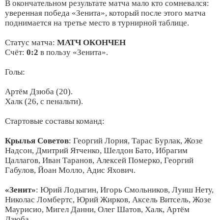
В окончательном результате матча мало кто сомневался:
уверенная победа «Зенита», который после этого матча
поднимается на третье место в турнирной таблице.
Статус матча:
МАТЧ ОКОНЧЕН
Счёт:
0:2
в пользу «Зенита».
Голы:
Артём Дзюба (20).
Халк (26, с пенальти).
Стартовые составы команд:
Крылья Советов
: Георгий Лория, Тарас Бурлак, Жозе
Надсон, Дмитрий Ятченко, Шелдон Бато, Ибрагим
Цаллагов, Иван Таранов, Алексей Померко, Георгий
Габулов, Йоан Молло, Адис Яхович.
«Зенит»
: Юрий Лодыгин, Игорь Смольников, Луиш Нету,
Николас Ломбертс, Юрий Жирков, Аксель Витсель, Жозе
Маурисио, Мигел Данни, Олег Шатов, Халк, Артём
Дзюба