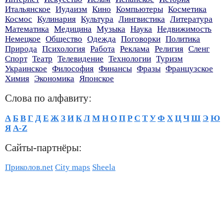
Итальянское
Иудаизм
Кино
Компьютеры
Косметика
Космос
Кулинария
Культура
Лингвистика
Литература
Математика
Медицина
Музыка
Наука
Недвижимость
Немецкое
Общество
Одежда
Поговорки
Политика
Природа
Психология
Работа
Реклама
Религия
Сленг
Спорт
Театр
Телевидение
Технологии
Туризм
Украинское
Философия
Финансы
Фразы
Французское
Химия
Экономика
Японское
Слова по алфавиту:
А
Б
В
Г
Д
Е
Ж
З
И
К
Л
М
Н
О
П
Р
С
Т
У
Ф
Х
Ц
Ч
Ш
Э
Ю
Я
A-Z
Сайты-партнёры:
Приколов.net
City maps
Sheela