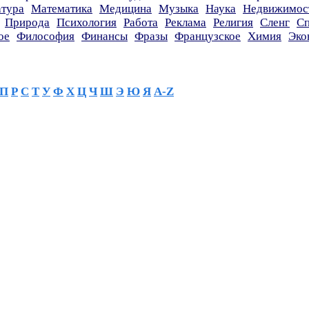
атура
Математика
Медицина
Музыка
Наука
Недвижимос
Природа
Психология
Работа
Реклама
Религия
Сленг
Сп
ое
Философия
Финансы
Фразы
Французское
Химия
Эко
П
Р
С
Т
У
Ф
Х
Ц
Ч
Ш
Э
Ю
Я
A-Z