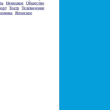
ть
Немецкое
Общество
орт
Театр
Телевидение
номика
Японское