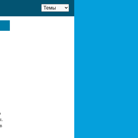
о
я.
в