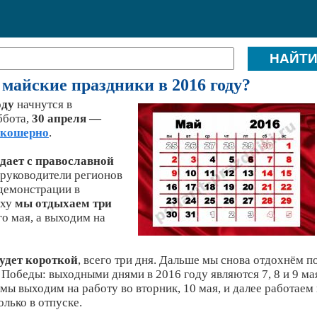
майские праздники в 2016 году?
оду
начнутся в
ббота,
30 апреля —
екошерно
.
адает с православной
 руководители регионов
демонстрации в
сху
мы отдыхаем три
го мая, а выходим на
будет короткой
, всего три дня. Дальше мы снова отдохнём п
я Победы: выходными днями в 2016 году являются 7, 8 и 9 ма
ы выходим на работу во вторник, 10 мая, и далее работаем 
лько в отпуске.