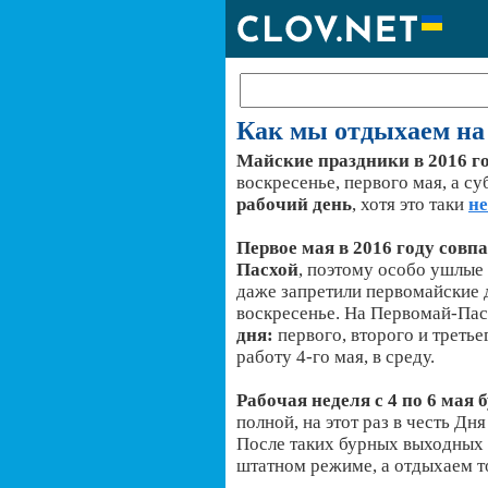
Как мы отдыхаем на 
Майские праздники в 2016 г
воскресенье, первого мая, а су
рабочий день
, хотя это таки
н
Первое мая в 2016 году совп
Пасхой
, поэтому особо ушлые
даже запретили первомайские 
воскресенье. На Первомай-Па
дня:
первого, второго и третье
работу 4-го мая, в среду.
Рабочая неделя с 4 по 6 мая 
полной, на этот раз в честь Дн
После таких бурных выходных м
штатном режиме, а отдыхаем то