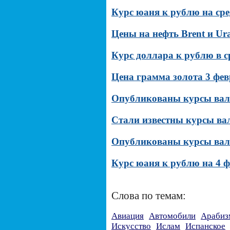
Курс юаня к рублю на сред
Цены на нефть Brent и Ura
Курс доллара к рублю в с
Цена грамма золота 3 фев
Опубликованы курсы вал
Стали известны курсы ва
Опубликованы курсы валю
Курс юаня к рублю на 4 ф
Слова по темам:
Авиация
Автомобили
Арабиз
Искусство
Ислам
Испанское