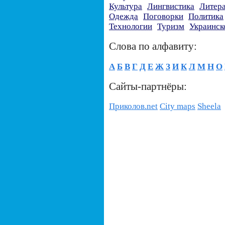
Культура
Лингвистика
Литер
Одежда
Поговорки
Политика
Технологии
Туризм
Украинск
Слова по алфавиту:
А
Б
В
Г
Д
Е
Ж
З
И
К
Л
М
Н
О
Сайты-партнёры:
Приколов.net
City maps
Sheela