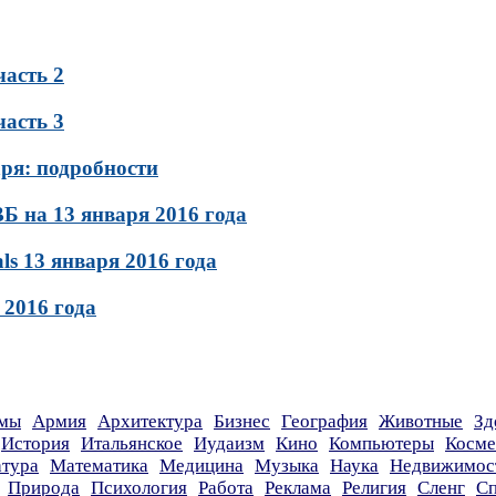
асть 2
асть 3
ря: подробности
 на 13 января 2016 года
ls 13 января 2016 года
 2016 года
мы
Армия
Архитектура
Бизнес
География
Животные
Зд
История
Итальянское
Иудаизм
Кино
Компьютеры
Косме
атура
Математика
Медицина
Музыка
Наука
Недвижимос
Природа
Психология
Работа
Реклама
Религия
Сленг
Сп