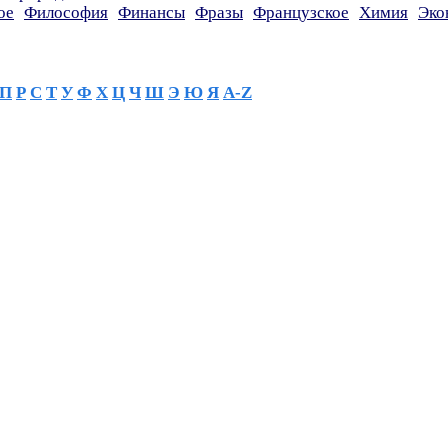
ое
Философия
Финансы
Фразы
Французское
Химия
Эко
П
Р
С
Т
У
Ф
Х
Ц
Ч
Ш
Э
Ю
Я
A-Z