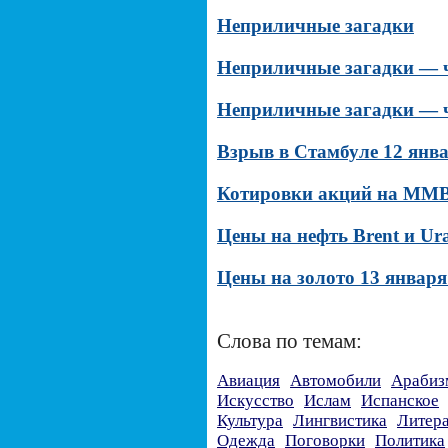
Неприличные загадки
Неприличные загадки — ч
Неприличные загадки — ч
Взрыв в Стамбуле 12 янва
Котировки акций на ММВБ
Цены на нефть Brent и Ura
Цены на золото 13 января
Слова по темам:
Авиация
Автомобили
Арабиз
Искусство
Ислам
Испанское
Культура
Лингвистика
Литер
Одежда
Поговорки
Политика