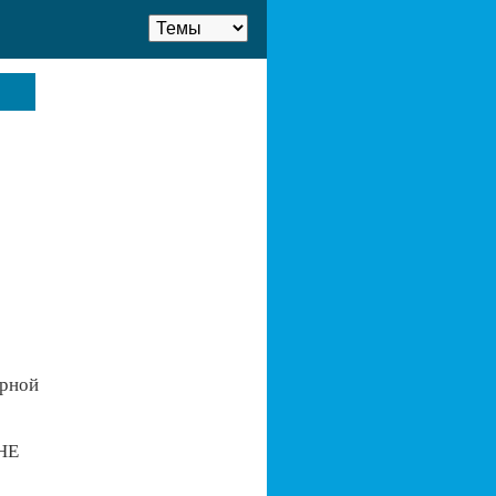
ирной
 НЕ