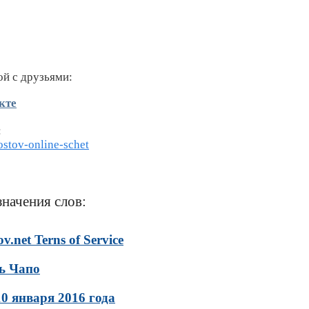
ой с друзьями:
кте
:
ostov-online-schet
значения слов:
.net Terns of Service
ь Чапо
10 января 2016 года