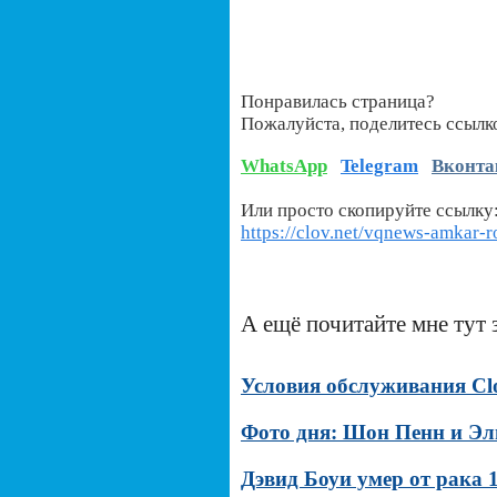
Понравилась страница?
Пожалуйста, поделитесь ссылк
WhatsApp
Telegram
Вконта
Или просто скопируйте ссылку
https://clov.net/vqnews-amkar-r
А ещё почитайте мне тут 
Условия обслуживания Clov
Фото дня: Шон Пенн и Эл
Дэвид Боуи умер от рака 