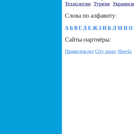
Технологии
Туризм
Украинск
Слова по алфавиту:
А
Б
В
Г
Д
Е
Ж
З
И
К
Л
М
Н
О
Сайты-партнёры:
Приколов.net
City maps
Sheela