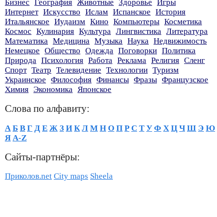
Бизнес
География
Животные
Здоровье
Игры
Интернет
Искусство
Ислам
Испанское
История
Итальянское
Иудаизм
Кино
Компьютеры
Косметика
Космос
Кулинария
Культура
Лингвистика
Литература
Математика
Медицина
Музыка
Наука
Недвижимость
Немецкое
Общество
Одежда
Поговорки
Политика
Природа
Психология
Работа
Реклама
Религия
Сленг
Спорт
Театр
Телевидение
Технологии
Туризм
Украинское
Философия
Финансы
Фразы
Французское
Химия
Экономика
Японское
Слова по алфавиту:
А
Б
В
Г
Д
Е
Ж
З
И
К
Л
М
Н
О
П
Р
С
Т
У
Ф
Х
Ц
Ч
Ш
Э
Ю
Я
A-Z
Сайты-партнёры:
Приколов.net
City maps
Sheela